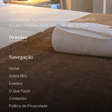
reservas@casadosalicates.pt
Telefone:
(+351) 913 888 520
Localização:
Rua Nossa Senhora de Lurdes, nº 175
Escalos Cimeiros 3270-064 Pedrogão Grande
Direções
Navegação
Home
Sobre Nós
Eventos
O Que Fazer
Contactos
Política de Privacidade